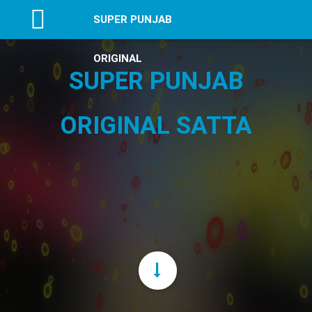
SUPER PUNJAB
ORIGINAL
SUPER PUNJAB
ORIGINAL SATTA