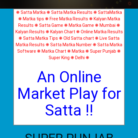
❋ Satta Matka ❋ Satta Matka Results ❋ SattaMatka
❋ Matka tips ❋ Free Matka Results ❋ Kalyan Matka
Results ❋ Satta Game ❋ Matka Game ❋ Mumbai ❋
Kalyan Results ❋ Kalyan Chart ❋ Online Matka Results
❋ Satta Matka Tips ❋ Old Satta chart ❋ Live Satta
Matka Results ❋ Satta Matka Number ❋ Satta Matka
Software ❋ Matka Chart ❋ Matka ❋ Super Punjab ❋
Super King ❋ Delhi ❋
An Online
Market Play for
Satta !!