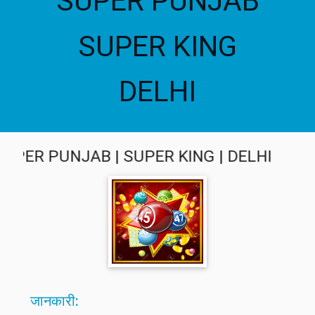
SUPER PUNJAB
SUPER KING
DELHI
PER PUNJAB
|
SUPER KING
|
DELHI
जानकारी: