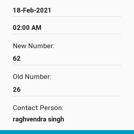
New Number:
Old Number:
Contact Person:
raghvendra singh